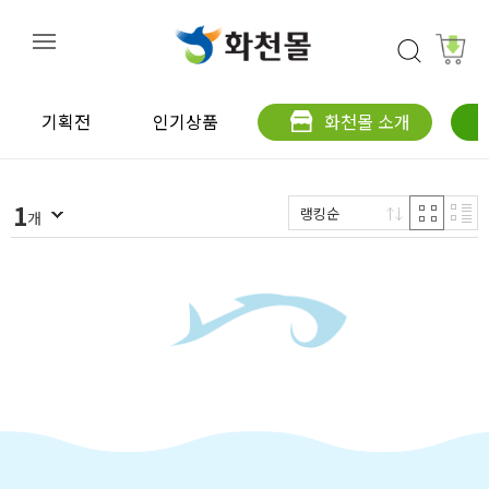
기획전
인기상품
화천몰 소개
1
랭킹순
개