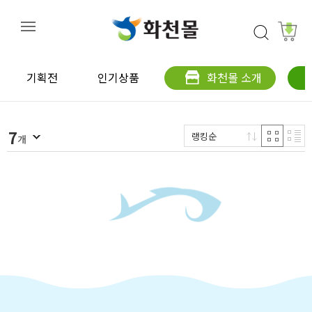
기획전
인기상품
화천몰 소개
7
랭킹순
개