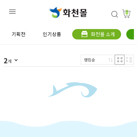
기획전
인기상품
화천몰 소개
2
랭킹순
개