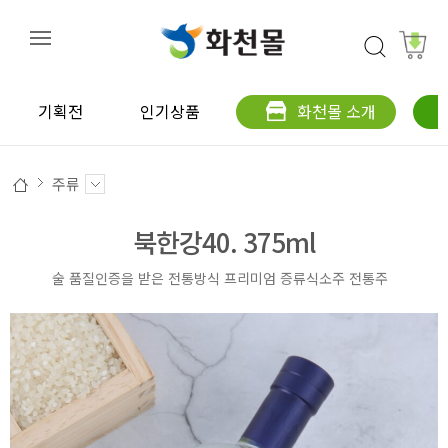
기획전
인기상품
화천몰 소개
주류
북한강40. 375ml
술 품질인증을 받은 전통방식 프리미엄 증류식소주 전통주