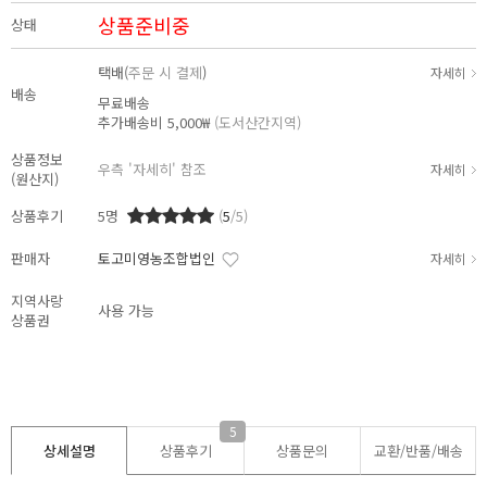
상품준비중
상태
택배(
주문 시 결제
)
자세히
배송
무료배송
추가배송비
5,000₩
(도서산간지역)
상품정보
우측 '자세히' 참조
자세히
(원산지)
상품후기
5
명
(
5
/5)
판매자
토고미영농조합법인
자세히
지역사랑
사용 가능
상품권
5
상세설명
상품후기
상품문의
교환/반품/
배송