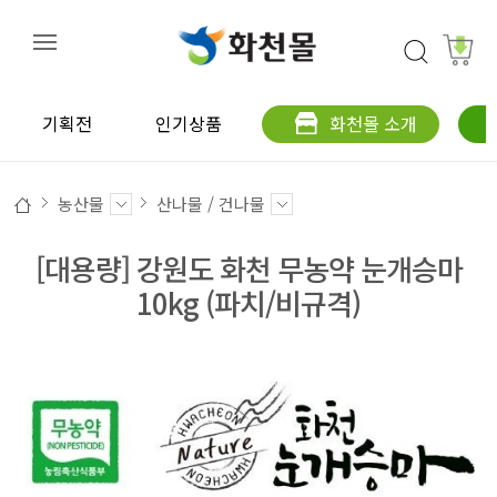
기획전
인기상품
화천몰 소개
농산물
산나물 / 건나물
[대용량] 강원도 화천 무농약 눈개승마
10kg (파치/비규격)