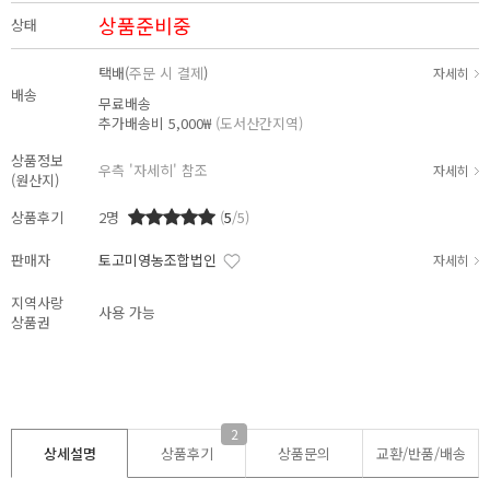
상품준비중
상태
택배(
주문 시 결제
)
자세히
배송
무료배송
추가배송비
5,000₩
(도서산간지역)
상품정보
우측 '자세히' 참조
자세히
(원산지)
상품후기
2
명
(
5
/5)
판매자
토고미영농조합법인
자세히
지역사랑
사용 가능
상품권
2
상세설명
상품후기
상품문의
교환/반품/
배송