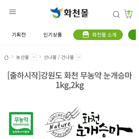
기획전
인기상품
화천몰 소개
농산물
산나물 / 건나물
[출하시작]강원도 화천 무농약 눈개승마
1kg,2kg