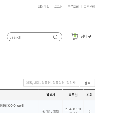
회원가입
로그인
주문조회
고객센터
장바구니
검색
작성자
등록일
조회
미백찰옥수수 50개
2026-07-31
황*량 , 일반
2