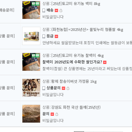
[25년]토고미 유기농 백미 8kg
[배송문의]
배송
비밀글입니다
(화천농협)<2025년산> 물빛누리 청품쌀 4kg
상품 문의]
등급
[25년]토고미 유기농 찰백미 4kg
상품 문의]
찰백미 2025년도에 수확한 쌀인가요?
황제 참송이버섯 가정용 1kg
상품 문의]
상품문의
비밀글입니다
강원도 화천 국산 들깨(25년산)
상품 문의]
문의
비밀글입니다