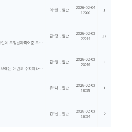
2026-02-04
이*향 , 일반
1
12:00
2026-02-03
김*령 , 일반
17
22:44
안녕하세요 쌀을받았는데 포장지 인쇄에는 쌀등급이 보통인데 도정날짜찍어준 도장에는 상등급으로 되어있습니다 상등급으로 보면되는건가요?
2026-02-03
김*영 , 일반
3
20:49
찰백미(찹쌀) 큰 상품명에는 25년이라고 써있는데 상품정보에는 24년도 수확이라고 써있어서 문의남겨요 (다른쌀들은 안그런데 찰백미만 상품정보가 달라요)
2026-02-03
유*나 , 일반
1
18:35
2026-02-03
김*선 , 일반
2
16:34