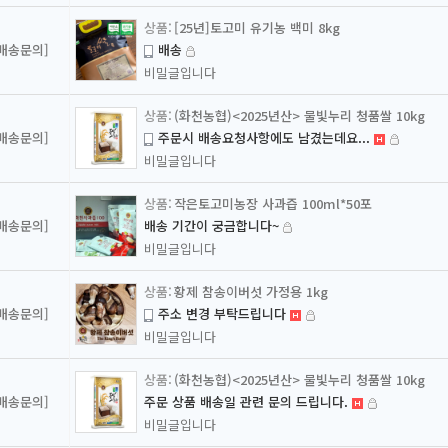
[25년]토고미 유기농 백미 8kg
[배송문의]
배송
비밀글입니다
(화천농협)<2025년산> 물빛누리 청품쌀 10kg
[배송문의]
주문시 배송요청사항에도 남겼는데요...
비밀글입니다
작은토고미농장 사과즙 100ml*50포
[배송문의]
배송 기간이 궁금합니다~
비밀글입니다
황제 참송이버섯 가정용 1kg
[배송문의]
주소 변경 부탁드립니다
비밀글입니다
(화천농협)<2025년산> 물빛누리 청품쌀 10kg
[배송문의]
주문 상품 배송일 관련 문의 드립니다.
비밀글입니다