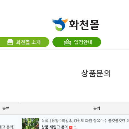
화천몰 소개
입점안내
상품문의
분류
문의
[당일수확발송]강원도 화천 찰옥수수 쫄깃쫄깃한 
재고 문의]
상품 재입고 문의